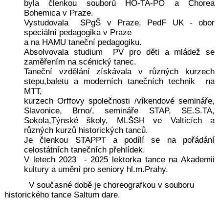
byla členkou souborů HO-TA-PO a Chorea
Bohemica v Praze.
Vystudovala SPgŠ v Praze, PedF UK - obor
speciální pedagogika v Praze
a na HAMU taneční pedagogiku.
Absolvovala studium PV pro děti a mládež se
zaměřením na scénický tanec.
Taneční vzdělání získávala v různých kurzech
stepu,baletu a moderních tanečních technik na
MTT,
kurzech Orffovy společnosti /víkendové semináře,
Slavonice, Brno/, semináře STAP, SE.S.TA,
Sokola,Týnské školy, MLŠSH ve Valticích a
různých kurzů historických tanců.
Je členkou STAPPT a podílí se na pořádání
celostátních tanečních přehlídek.
V letech 2023 - 2025 lektorka tance na Akademii
kultury a umění pro seniory hl.m.Prahy.
V současné době je choreografkou v souboru
historického tance Saltum dare.