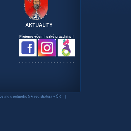
AKTUALITY
Přejeme včem hezké prázdniny !
osting
u jediného 5★ registrátora v ČR
|