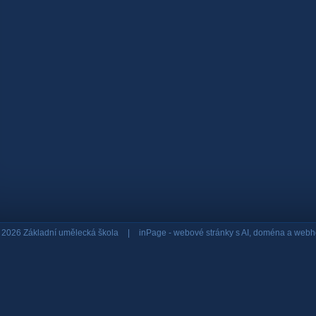
 2026 Základní umělecká škola
|
inPage -
webové stránky
s AI,
doména
a
webh