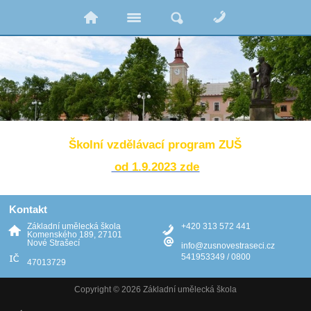
Školní
vzdělávací program ZUŠ
od 1.9.2023 zde
Kontakt
Základní umělecká škola
+420 313 572 441
Komenského 189, 27101
Nové Strašecí
info@zusnovestraseci.cz
541953349 / 0800
47013729
Copyright © 2026 Základní umělecká škola