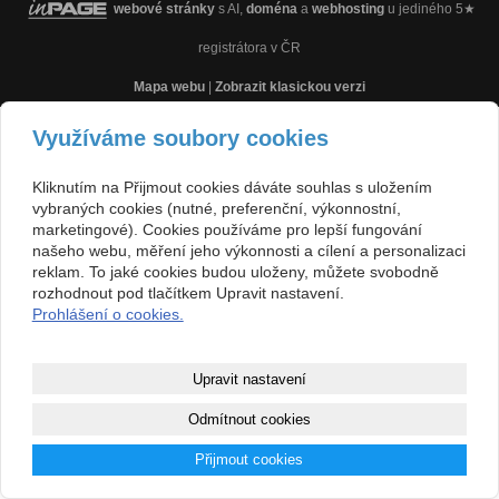
webové stránky
s AI,
doména
a
webhosting
u jediného 5★
registrátora v ČR
Mapa webu
|
Zobrazit klasickou verzi
Využíváme soubory cookies
Kliknutím na Přijmout cookies dáváte souhlas s uložením
vybraných cookies (nutné, preferenční, výkonnostní,
marketingové). Cookies používáme pro lepší fungování
našeho webu, měření jeho výkonnosti a cílení a personalizaci
reklam. To jaké cookies budou uloženy, můžete svobodně
rozhodnout pod tlačítkem Upravit nastavení.
Prohlášení o cookies.
Upravit nastavení
Odmítnout cookies
Přijmout cookies