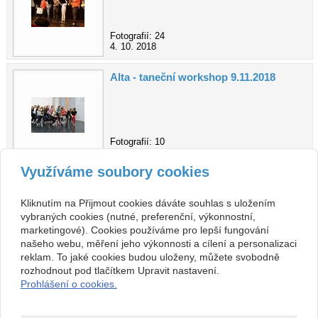
Fotografií: 24
4. 10. 2018
Alta - taneční workshop 9.11.2018
Fotografií: 10
10. 11. 2018
Využíváme soubory cookies
zpět
Kliknutím na Přijmout cookies dáváte souhlas s uložením
vybraných cookies (nutné, preferenční, výkonnostní,
Kontakt
marketingové). Cookies používáme pro lepší fungování
našeho webu, měření jeho výkonnosti a cílení a personalizaci
Základní umělecká škola
+420 313 572 441
reklam. To jaké cookies budou uloženy, můžete svobodně
Komenského 189, 27101
Nové Strašecí
info@zusnovestraseci.cz
rozhodnout pod tlačítkem Upravit nastavení.
541953349 / 0800
Prohlášení o cookies.
47013729
Copyright © 2026 Základní umělecká škola