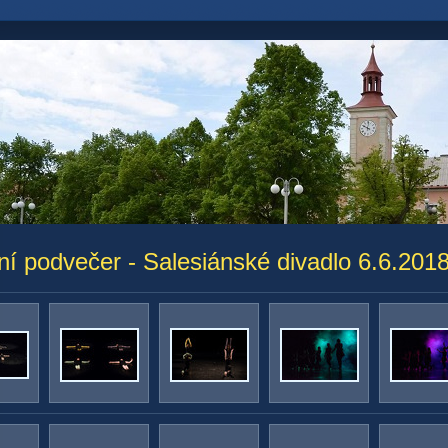
í podvečer - Salesiánské divadlo 6.6.201