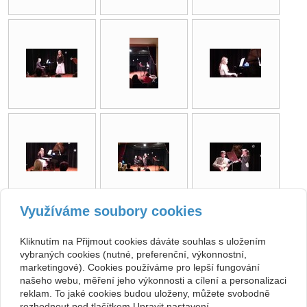
Využíváme soubory cookies
zpět
Kliknutím na Přijmout cookies dáváte souhlas s uložením
vybraných cookies (nutné, preferenční, výkonnostní,
Kontakt
marketingové). Cookies používáme pro lepší fungování
našeho webu, měření jeho výkonnosti a cílení a personalizaci
Základní umělecká škola
+420 313 572 441
reklam. To jaké cookies budou uloženy, můžete svobodně
Komenského 189, 27101
Nové Strašecí
info@zusnovestraseci.cz
rozhodnout pod tlačítkem Upravit nastavení.