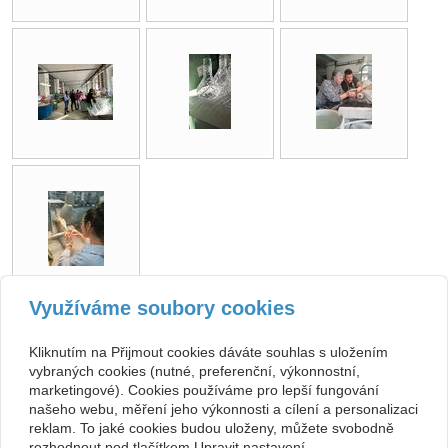
Využíváme soubory cookies
zpět
Kliknutím na Přijmout cookies dáváte souhlas s uložením
vybraných cookies (nutné, preferenční, výkonnostní,
Kontakt
marketingové). Cookies používáme pro lepší fungování
našeho webu, měření jeho výkonnosti a cílení a personalizaci
Základní umělecká škola
+420 313 572 441
reklam. To jaké cookies budou uloženy, můžete svobodně
Komenského 189, 27101
Nové Strašecí
info@zusnovestraseci.cz
rozhodnout pod tlačítkem Upravit nastavení.