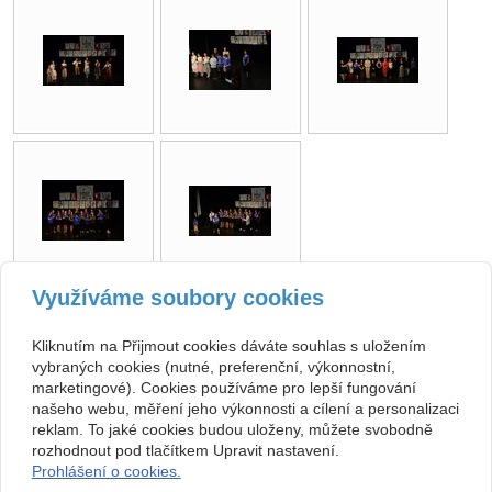
Využíváme soubory cookies
zpět
Kliknutím na Přijmout cookies dáváte souhlas s uložením
vybraných cookies (nutné, preferenční, výkonnostní,
Kontakt
marketingové). Cookies používáme pro lepší fungování
našeho webu, měření jeho výkonnosti a cílení a personalizaci
Základní umělecká škola
+420 313 572 441
reklam. To jaké cookies budou uloženy, můžete svobodně
Komenského 189, 27101
Nové Strašecí
info@zusnovestraseci.cz
rozhodnout pod tlačítkem Upravit nastavení.
541953349 / 0800
Prohlášení o cookies.
47013729