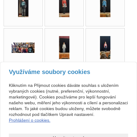
Využíváme soubory cookies
zpět
Kliknutím na Přijmout cookies dáváte souhlas s uložením
vybraných cookies (nutné, preferenční, výkonnostní,
Kontakt
marketingové). Cookies používáme pro lepší fungování
našeho webu, měření jeho výkonnosti a cílení a personalizaci
Základní umělecká škola
+420 313 572 441
reklam. To jaké cookies budou uloženy, můžete svobodně
Komenského 189, 27101
Nové Strašecí
info@zusnovestraseci.cz
rozhodnout pod tlačítkem Upravit nastavení.
541953349 / 0800
Prohlášení o cookies.
47013729
Copyright © 2026 Základní umělecká škola