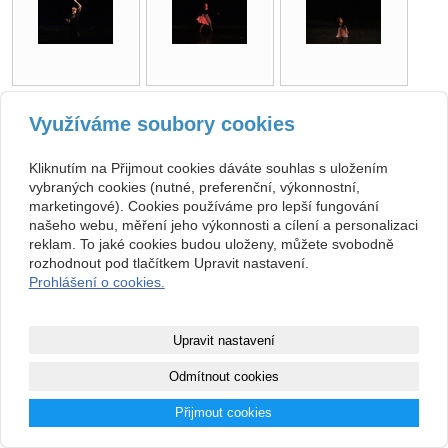
zpět
Využíváme soubory cookies
Kliknutím na Přijmout cookies dáváte souhlas s uložením
Kontakt
vybraných cookies (nutné, preferenční, výkonnostní,
marketingové). Cookies používáme pro lepší fungování
Základní umělecká škola
+420 313 572 441
Komenského 189, 27101
našeho webu, měření jeho výkonnosti a cílení a personalizaci
Nové Strašecí
info@zusnovestraseci.cz
reklam. To jaké cookies budou uloženy, můžete svobodně
541953349 / 0800
47013729
rozhodnout pod tlačítkem Upravit nastavení.
Prohlášení o cookies.
Copyright © 2026 Základní umělecká škola
webové stránky
s AI,
doména
a
webhosting
u jediného 5★
Upravit nastavení
registrátora v ČR
Odmítnout cookies
Mapa webu
|
Zobrazit klasickou verzi
Přijmout cookies