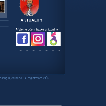
AKTUALITY
Přejeme včem hezké prázdniny !
osting
u jediného 5★ registrátora v ČR
|