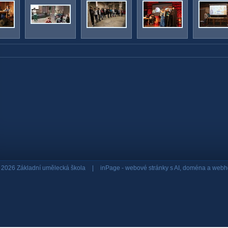
 2026 Základní umělecká škola
|
inPage -
webové stránky
s AI,
doména
a
webh