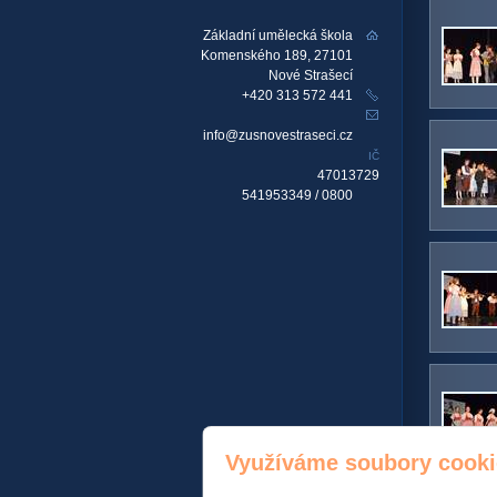
Základní umělecká škola
Komenského 189, 27101
Nové Strašecí
+420 313 572 441
info@zusnovestraseci.cz
IČ
47013729
541953349 / 0800
Využíváme soubory cooki