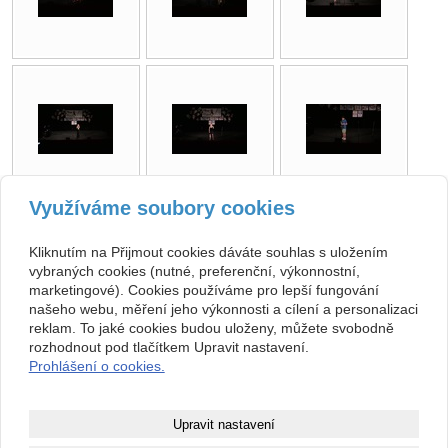
Využíváme soubory cookies
zpět
Kliknutím na Přijmout cookies dáváte souhlas s uložením
vybraných cookies (nutné, preferenční, výkonnostní,
Kontakt
marketingové). Cookies používáme pro lepší fungování
našeho webu, měření jeho výkonnosti a cílení a personalizaci
Základní umělecká škola
+420 313 572 441
reklam. To jaké cookies budou uloženy, můžete svobodně
Komenského 189, 27101
Nové Strašecí
info@zusnovestraseci.cz
rozhodnout pod tlačítkem Upravit nastavení.
541953349 / 0800
Prohlášení o cookies.
47013729
Copyright © 2026 Základní umělecká škola
Upravit nastavení
webové stránky
s AI,
doména
a
webhosting
u jediného 5★