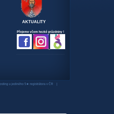
AKTUALITY
Přejeme včem hezké prázdniny !
osting
u jediného 5★ registrátora v ČR
|