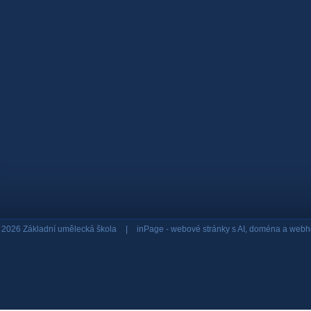
 2026 Základní umělecká škola
|
inPage -
webové stránky
s AI,
doména
a
webh