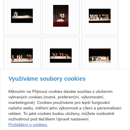
Využíváme soubory cookies
zpět
Kliknutím na Přijmout cookies dáváte souhlas s uložením
vybraných cookies (nutné, preferenční, výkonnostní,
Kontakt
marketingové). Cookies používáme pro lepší fungování
našeho webu, měření jeho výkonnosti a cílení a personalizaci
Základní umělecká škola
+420 313 572 441
reklam. To jaké cookies budou uloženy, můžete svobodně
Komenského 189, 27101
Nové Strašecí
info@zusnovestraseci.cz
rozhodnout pod tlačítkem Upravit nastavení.
541953349 / 0800
Prohlášení o cookies.
47013729