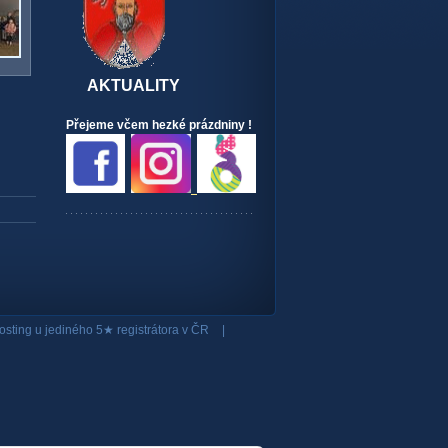
AKTUALITY
Přejeme včem hezké prázdniny !
osting
u jediného 5★ registrátora v ČR
|