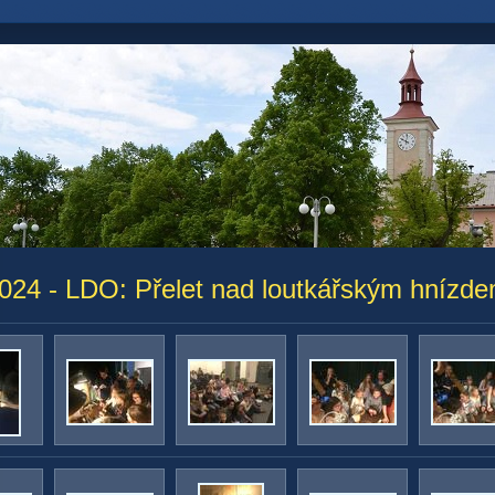
2024 - LDO: Přelet nad loutkářským hnízd