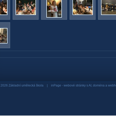
 2026 Základní umělecká škola
|
inPage -
webové stránky
s AI,
doména
a
webh