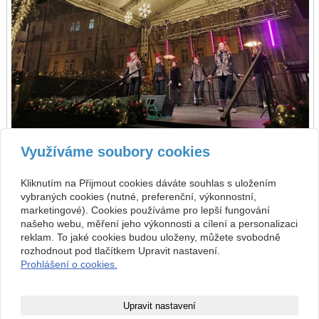
Využíváme soubory cookies
zpět
předchozí
následující
Kliknutím na Přijmout cookies dáváte souhlas s uložením
vybraných cookies (nutné, preferenční, výkonnostní,
Kontakt
marketingové). Cookies používáme pro lepší fungování
našeho webu, měření jeho výkonnosti a cílení a personalizaci
Základní umělecká škola
+420 313 572 441
Komenského 189, 27101
reklam. To jaké cookies budou uloženy, můžete svobodně
Nové Strašecí
info@zusnovestraseci.cz
rozhodnout pod tlačítkem Upravit nastavení.
541953349 / 0800
Prohlášení o cookies.
47013729
Copyright © 2026 Základní umělecká škola
Upravit nastavení