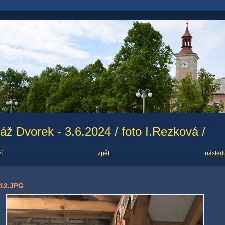
áž Dvorek - 3.6.2024 / foto I.Rezková /
í
zpět
následu
12.JPG