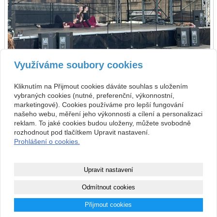
Využíváme soubory cookies
zpět
předchozí
následující
Kliknutím na Přijmout cookies dáváte souhlas s uložením
vybraných cookies (nutné, preferenční, výkonnostní,
Kontakt
marketingové). Cookies používáme pro lepší fungování
našeho webu, měření jeho výkonnosti a cílení a personalizaci
Základní umělecká škola
+420 313 572 441
reklam. To jaké cookies budou uloženy, můžete svobodně
Komenského 189, 27101
Nové Strašecí
info@zusnovestraseci.cz
rozhodnout pod tlačítkem Upravit nastavení.
541953349 / 0800
Prohlášení o cookies.
47013729
Copyright © 2026 Základní umělecká škola
Upravit nastavení
webové stránky
s AI,
doména
a
webhosting
u jediného 5★
Odmítnout cookies
registrátora v ČR
Přijmout cookies
Mapa webu
|
Zobrazit klasickou verzi