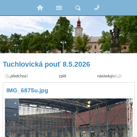
Tuchlovická pouť 8.5.2026
předchozí
zpět
následující
IMG_6875u.jpg