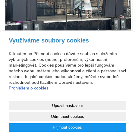
Využíváme soubory cookies
zpět
následující
Kliknutím na Přijmout cookies dáváte souhlas s uložením
vybraných cookies (nutné, preferenční, výkonnostní,
Kontakt
marketingové). Cookies používáme pro lepší fungování
našeho webu, měření jeho výkonnosti a cílení a personalizaci
Základní umělecká škola
+420 313 572 441
reklam. To jaké cookies budou uloženy, můžete svobodně
Komenského 189, 27101
Nové Strašecí
info@zusnovestraseci.cz
rozhodnout pod tlačítkem Upravit nastavení.
541953349 / 0800
Prohlášení o cookies.
47013729
Copyright © 2026 Základní umělecká škola
Upravit nastavení
webové stránky
s AI,
doména
a
webhosting
u jediného 5★
Odmítnout cookies
registrátora v ČR
Přijmout cookies
Mapa webu
|
Zobrazit klasickou verzi