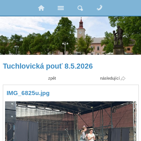
Tuchlovická pouť 8.5.2026
zpět
následující
IMG_6825u.jpg