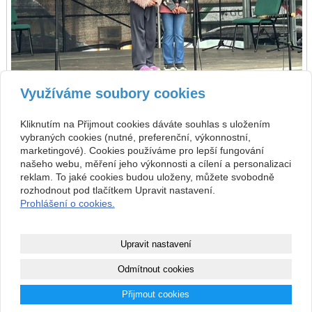
Využíváme soubory cookies
zpět
předchozí
následující
Kliknutím na Přijmout cookies dáváte souhlas s uložením
vybraných cookies (nutné, preferenční, výkonnostní,
Kontakt
marketingové). Cookies používáme pro lepší fungování
našeho webu, měření jeho výkonnosti a cílení a personalizaci
Základní umělecká škola
+420 313 572 441
reklam. To jaké cookies budou uloženy, můžete svobodně
Komenského 189, 27101
Nové Strašecí
info@zusnovestraseci.cz
rozhodnout pod tlačítkem Upravit nastavení.
541953349 / 0800
Prohlášení o cookies.
47013729
Copyright © 2026 Základní umělecká škola
Upravit nastavení
webové stránky
s AI,
doména
a
webhosting
u jediného 5★
Odmítnout cookies
registrátora v ČR
Přijmout cookies
Mapa webu
|
Zobrazit klasickou verzi