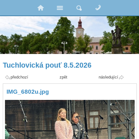
Tuchlovická pouť 8.5.2026
předchozí
zpět
následující
IMG_6802u.jpg