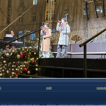
í
zpět
následu
 2026 Základní umělecká škola
|
inPage -
webové stránky
s AI,
doména
a
webh