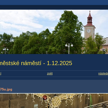
městské náměstí - 1.12.2025
í
zpět
následu
75u.jpg