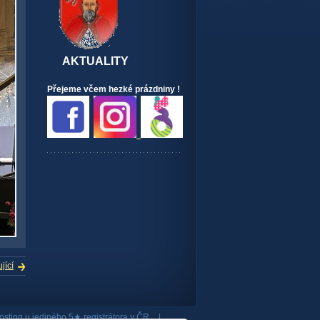
AKTUALITY
Přejeme včem hezké prázdniny !
jící
osting
u jediného 5★ registrátora v ČR
|