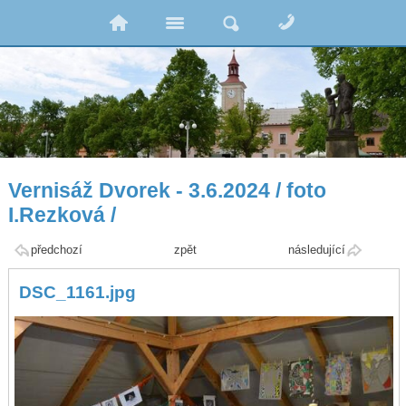
Vernisáž Dvorek - 3.6.2024 / foto
I.Rezková /
předchozí
zpět
následující
DSC_1161.jpg