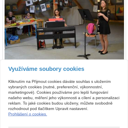
Využíváme soubory cookies
zpět
předchozí
následující
Kliknutím na Přijmout cookies dáváte souhlas s uložením
vybraných cookies (nutné, preferenční, výkonnostní,
Kontakt
marketingové). Cookies používáme pro lepší fungování
našeho webu, měření jeho výkonnosti a cílení a personalizaci
Základní umělecká škola
+420 313 572 441
reklam. To jaké cookies budou uloženy, můžete svobodně
Komenského 189, 27101
Nové Strašecí
info@zusnovestraseci.cz
rozhodnout pod tlačítkem Upravit nastavení.
541953349 / 0800
Prohlášení o cookies.
47013729
Copyright © 2026 Základní umělecká škola