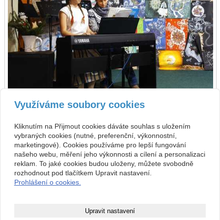
Využíváme soubory cookies
zpět
předchozí
následující
Kliknutím na Přijmout cookies dáváte souhlas s uložením
vybraných cookies (nutné, preferenční, výkonnostní,
Kontakt
marketingové). Cookies používáme pro lepší fungování
našeho webu, měření jeho výkonnosti a cílení a personalizaci
Základní umělecká škola
+420 313 572 441
Komenského 189, 27101
reklam. To jaké cookies budou uloženy, můžete svobodně
Nové Strašecí
info@zusnovestraseci.cz
rozhodnout pod tlačítkem Upravit nastavení.
541953349 / 0800
Prohlášení o cookies.
47013729
Copyright © 2026 Základní umělecká škola
Upravit nastavení