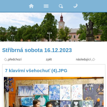
Stříbrná sobota 16.12.2023
předchozí
zpět
následující
7 klavírní všehochuť (4).JPG