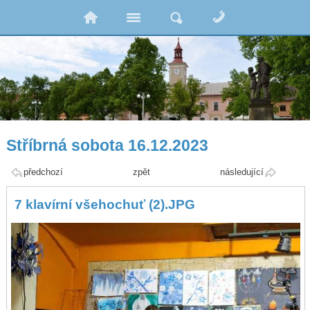
Stříbrná sobota 16.12.2023
předchozí
zpět
následující
7 klavírní všehochuť (2).JPG