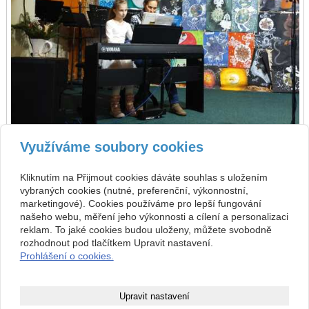
Využíváme soubory cookies
zpět
předchozí
následující
Kliknutím na Přijmout cookies dáváte souhlas s uložením
vybraných cookies (nutné, preferenční, výkonnostní,
Kontakt
marketingové). Cookies používáme pro lepší fungování
našeho webu, měření jeho výkonnosti a cílení a personalizaci
Základní umělecká škola
+420 313 572 441
Komenského 189, 27101
reklam. To jaké cookies budou uloženy, můžete svobodně
Nové Strašecí
info@zusnovestraseci.cz
rozhodnout pod tlačítkem Upravit nastavení.
541953349 / 0800
Prohlášení o cookies.
47013729
Copyright © 2026 Základní umělecká škola
Upravit nastavení