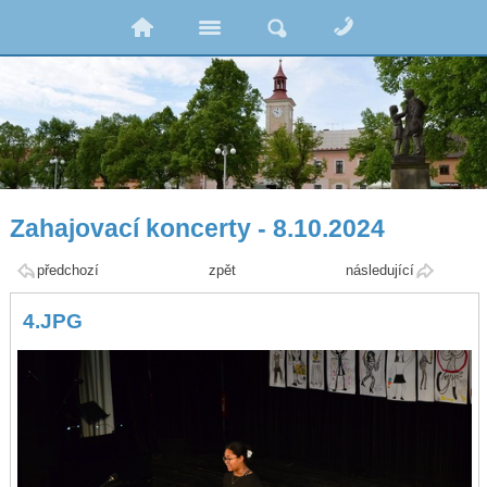
Zahajovací koncerty - 8.10.2024
předchozí
zpět
následující
4.JPG