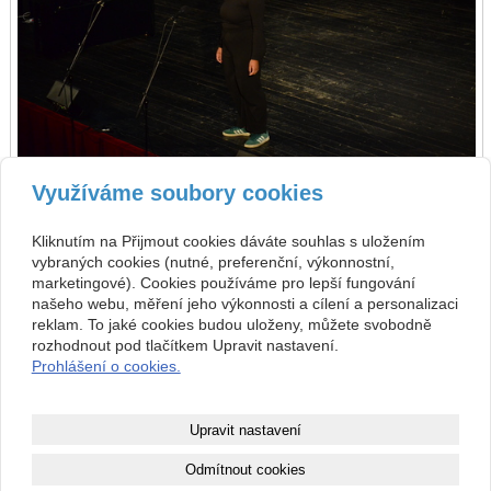
Využíváme soubory cookies
zpět
předchozí
následující
Kliknutím na Přijmout cookies dáváte souhlas s uložením
vybraných cookies (nutné, preferenční, výkonnostní,
Kontakt
marketingové). Cookies používáme pro lepší fungování
našeho webu, měření jeho výkonnosti a cílení a personalizaci
Základní umělecká škola
+420 313 572 441
Komenského 189, 27101
reklam. To jaké cookies budou uloženy, můžete svobodně
Nové Strašecí
info@zusnovestraseci.cz
rozhodnout pod tlačítkem Upravit nastavení.
541953349 / 0800
Prohlášení o cookies.
47013729
Copyright © 2026 Základní umělecká škola
Upravit nastavení
webové stránky
s AI,
doména
a
webhosting
u jediného 5★
Odmítnout cookies
registrátora v ČR